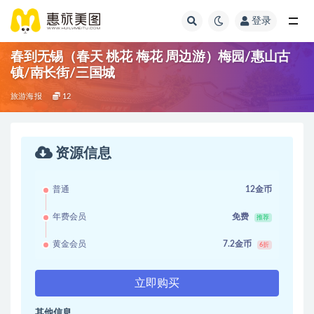
登录
春到无锡（春天 桃花 梅花 周边游）梅园/惠山古
镇/南长街/三国城
旅游海报
12
资源信息
普通
12金币
年费会员
免费
推荐
黄金会员
7.2金币
6折
立即购买
其他信息