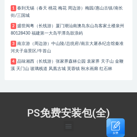
春到无锡（春天 桃花 梅花 周边游）梅园/惠山古镇/南长
1
街/三国城
盛世闽粤（长线游）厦门潮汕南澳岛东山岛客家土楼泉州
2
80128430 福建第一大岛平潭岛鼓浪屿
南京游（周边游）中山陵/总统府/南京大屠杀纪念馆秦准
3
河夫子庙景区/牛首山
品味湘西（长线游）张家界森林公园 袁家界 天子山 金鞭
4
溪 天门山 玻璃栈道 凤凰古城 芙蓉镇 秋水画廊 红石林
PS免费安装包(全)