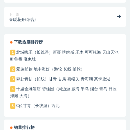
山梯田花海屯溪老街品质踏青
下一篇
春暖花开(综合)
下载热度排行榜
北域喀禾（长线游）新疆 喀纳斯 禾木 可可托海 天山天池
1
吐鲁番 魔鬼城
爱达邮轮 地中海好（游轮 长线 邮轮）
2
奔赴青甘（长线）甘青 甘肃 嘉峪关 青海湖 茶卡盐湖
3
十里金滩酒店 碧桂园（周边游 威海 半岛 烟台 青岛 日照
4
海滩 大海）
C位甘青（长线游）西北
5
销量排行榜