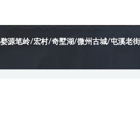
婺源笔岭/宏村/奇墅湖/微州古城/屯溪老