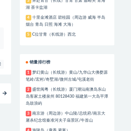
奔赴青甘（长线）甘青 甘肃 嘉峪关 青海
3
湖 茶卡盐湖
十里金滩酒店 碧桂园（周边游 威海 半岛
4
烟台 青岛 日照 海滩 大海）
C位甘青（长线游）西北
5
销量排行榜
接
梦幻黄山（长线游）黄山/九华山大佛婺源
1
笔岭/宏村/奇墅湖/微州古城/屯溪老街
盛世闽粤（长线游）厦门潮汕南澳岛东山
2
岛客家土楼泉州 80128430 福建第一大岛平潭
岛鼓浪屿
南京游（周边游）中山陵/总统府/南京大
3
屠杀纪念馆秦准河夫子庙景区/牛首山
海陵岛（康养 避寒）
4