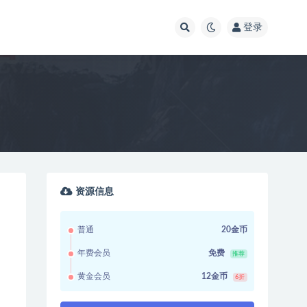
登录
街
资源信息
普通
20金币
年费会员
免费
推荐
黄金会员
12金币
6折