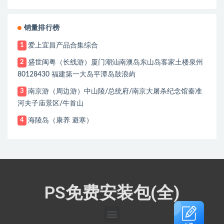
销量排行榜
爱上宜昌产品合集综合
1
盛世闽粤（长线游）厦门潮汕南澳岛东山岛客家土楼泉州
2
80128430 福建第一大岛平潭岛鼓浪屿
南京游（周边游）中山陵/总统府/南京大屠杀纪念馆秦准
3
河夫子庙景区/牛首山
海陵岛（康养 避寒）
4
PS免费安装包(全)