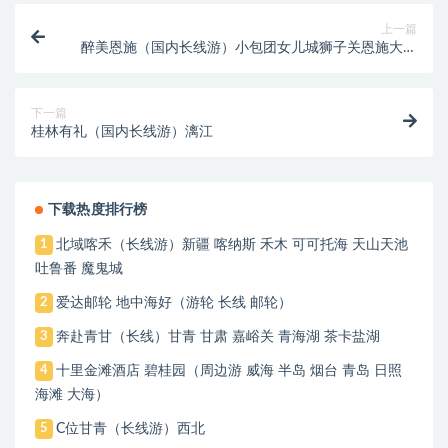
上一篇
醉美恩施（国内长线游）小包团女儿城狮子关恩施大峡
谷
下一篇
桂林有礼（国内长线游）漓江
下载热度排行榜
北域喀禾（长线游）新疆 喀纳斯 禾木 可可托海 天山天池
1
吐鲁番 魔鬼城
爱达邮轮 地中海好（游轮 长线 邮轮）
2
奔赴青甘（长线）甘青 甘肃 嘉峪关 青海湖 茶卡盐湖
3
十里金滩酒店 碧桂园（周边游 威海 半岛 烟台 青岛 日照
4
海滩 大海）
C位甘青（长线游）西北
5