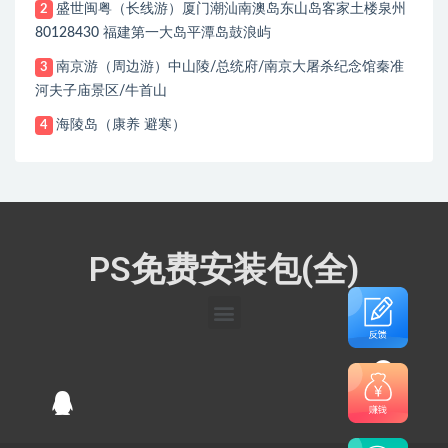
盛世闽粤（长线游）厦门潮汕南澳岛东山岛客家土楼泉州
2
80128430 福建第一大岛平潭岛鼓浪屿
南京游（周边游）中山陵/总统府/南京大屠杀纪念馆秦准
3
河夫子庙景区/牛首山
海陵岛（康养 避寒）
4
PS免费安装包(全)