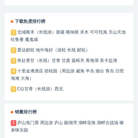
主教堂+小麦岛
下载热度排行榜
北域喀禾（长线游）新疆 喀纳斯 禾木 可可托海 天山天池
1
吐鲁番 魔鬼城
爱达邮轮 地中海好（游轮 长线 邮轮）
2
奔赴青甘（长线）甘青 甘肃 嘉峪关 青海湖 茶卡盐湖
3
十里金滩酒店 碧桂园（周边游 威海 半岛 烟台 青岛 日照
4
海滩 大海）
C位甘青（长线游）西北
5
销量排行榜
庐山免门票 周边游 庐山 鄙湖湾 湖畔花海 湖畔古战场 哆
1
来咪乐园