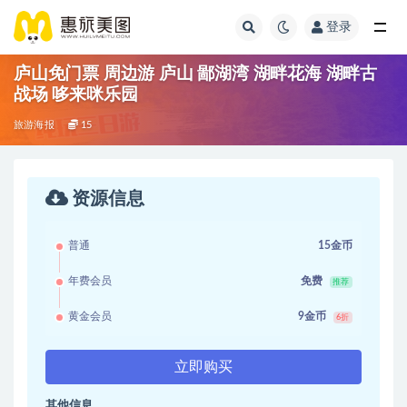
登录
庐山免门票 周边游 庐山 鄙湖湾 湖畔花海 湖畔古
战场 哆来咪乐园
旅游海报
15
资源信息
普通
15金币
年费会员
免费
推荐
黄金会员
9金币
6折
立即购买
其他信息