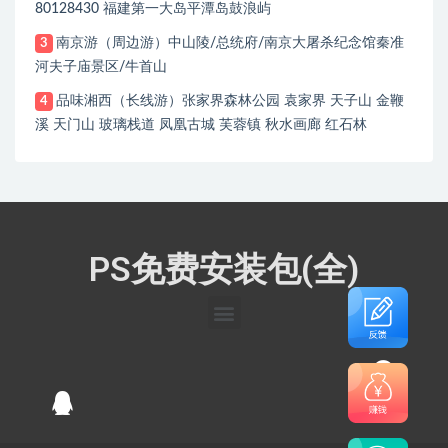
80128430 福建第一大岛平潭岛鼓浪屿
南京游（周边游）中山陵/总统府/南京大屠杀纪念馆秦准
3
河夫子庙景区/牛首山
品味湘西（长线游）张家界森林公园 袁家界 天子山 金鞭
4
溪 天门山 玻璃栈道 凤凰古城 芙蓉镇 秋水画廊 红石林
PS免费安装包(全)