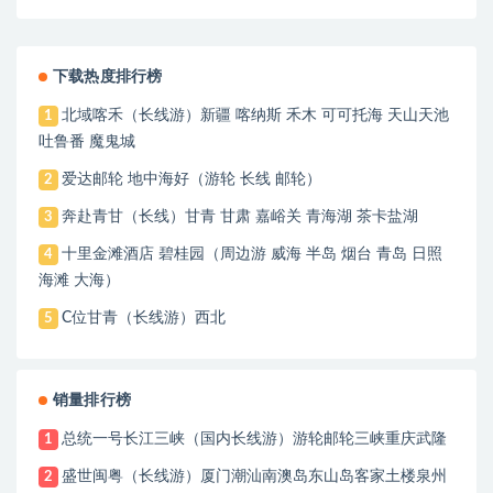
下载热度排行榜
北域喀禾（长线游）新疆 喀纳斯 禾木 可可托海 天山天池
1
吐鲁番 魔鬼城
爱达邮轮 地中海好（游轮 长线 邮轮）
2
奔赴青甘（长线）甘青 甘肃 嘉峪关 青海湖 茶卡盐湖
3
十里金滩酒店 碧桂园（周边游 威海 半岛 烟台 青岛 日照
4
海滩 大海）
C位甘青（长线游）西北
5
销量排行榜
总统一号长江三峡（国内长线游）游轮邮轮三峡重庆武隆
1
盛世闽粤（长线游）厦门潮汕南澳岛东山岛客家土楼泉州
2