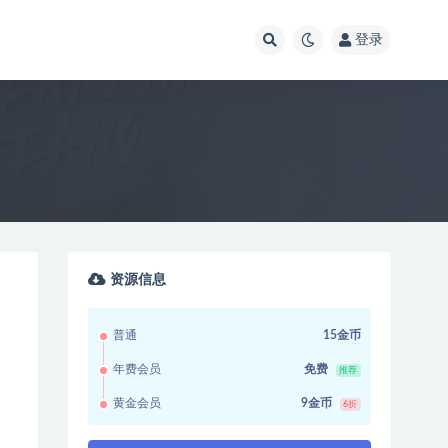
登录
资源信息
普通
15金币
年费会员
免费
推荐
黄金会员
9金币
6折