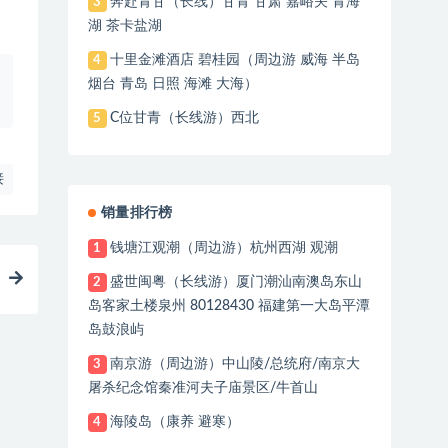
奔赴青甘（长线）甘青 甘肃 嘉峪关 青海
3
湖 茶卡盐湖
十里金滩酒店 碧桂园（周边游 威海 半岛
4
烟台 青岛 日照 海滩 大海）
C位甘青（长线游）西北
5
接
销量排行榜
钱塘江观潮（周边游）杭州西湖 观潮
1
盛世闽粤（长线游）厦门潮汕南澳岛东山
2
岛客家土楼泉州 80128430 福建第一大岛平潭
岛鼓浪屿
南京游（周边游）中山陵/总统府/南京大
3
屠杀纪念馆秦准河夫子庙景区/牛首山
海陵岛（康养 避寒）
4