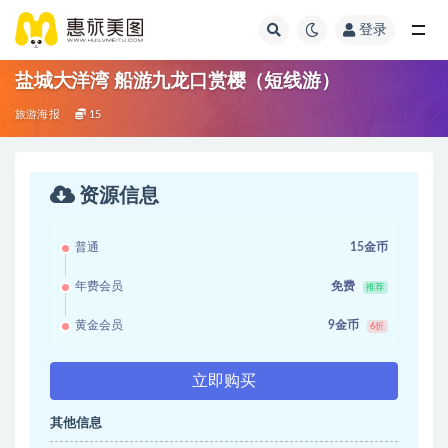
登录
盐城大洋湾 船游九龙口赏樱（短线游）
旅游海报
15
资源信息
普通
15金币
年费会员
免费
推荐
黄金会员
9金币
6折
立即购买
其他信息