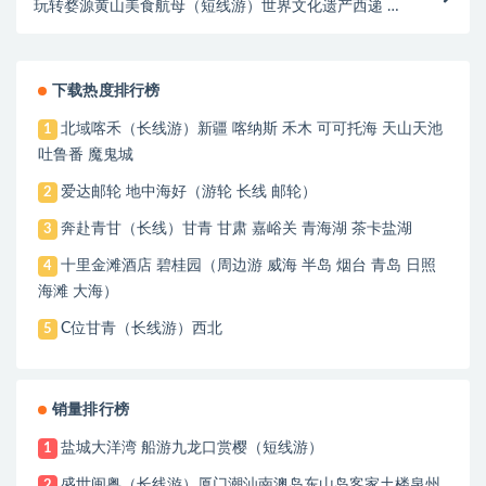
玩转婺源黄山美食航母（短线游）世界文化遗产西递 入
卢村木雕楼 人婺源石门夏凉 国风小镇
下载热度排行榜
北域喀禾（长线游）新疆 喀纳斯 禾木 可可托海 天山天池
1
吐鲁番 魔鬼城
爱达邮轮 地中海好（游轮 长线 邮轮）
2
奔赴青甘（长线）甘青 甘肃 嘉峪关 青海湖 茶卡盐湖
3
十里金滩酒店 碧桂园（周边游 威海 半岛 烟台 青岛 日照
4
海滩 大海）
C位甘青（长线游）西北
5
销量排行榜
盐城大洋湾 船游九龙口赏樱（短线游）
1
盛世闽粤（长线游）厦门潮汕南澳岛东山岛客家土楼泉州
2