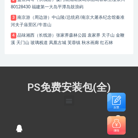
80128430 福建第一大岛平潭岛鼓浪屿
南京游（周边游）中山陵/总统府/南京大屠杀纪念馆秦准
3
河夫子庙景区/牛首山
品味湘西（长线游）张家界森林公园 袁家界 天子山 金鞭
4
溪 天门山 玻璃栈道 凤凰古城 芙蓉镇 秋水画廊 红石林
PS免费安装包(全)