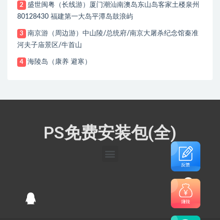
盛世闽粤（长线游）厦门潮汕南澳岛东山岛客家土楼泉州
2
80128430 福建第一大岛平潭岛鼓浪屿
南京游（周边游）中山陵/总统府/南京大屠杀纪念馆秦准
3
河夫子庙景区/牛首山
海陵岛（康养 避寒）
4
PS免费安装包(全)