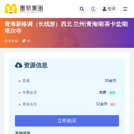
登录
青海新格调（长线游）西北 兰州|青海湖|茶卡盐湖|
塔尔寺
旅游海报
20
资源信息
普通
20金币
年费会员
免费
推荐
黄金会员
12金币
6折
立即购买
其他信息