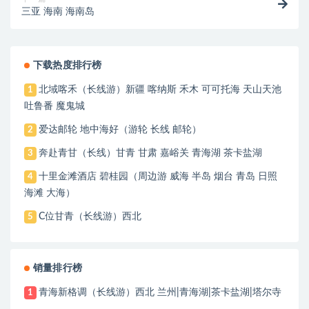
三亚 海南 海南岛
下载热度排行榜
北域喀禾（长线游）新疆 喀纳斯 禾木 可可托海 天山天池
1
吐鲁番 魔鬼城
爱达邮轮 地中海好（游轮 长线 邮轮）
2
奔赴青甘（长线）甘青 甘肃 嘉峪关 青海湖 茶卡盐湖
3
十里金滩酒店 碧桂园（周边游 威海 半岛 烟台 青岛 日照
4
海滩 大海）
C位甘青（长线游）西北
5
销量排行榜
青海新格调（长线游）西北 兰州|青海湖|茶卡盐湖|塔尔寺
1