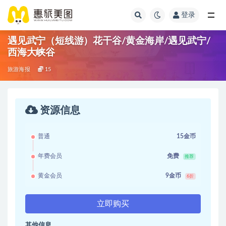
登录
遇见武宁（短线游）花干谷/黄金海岸/遇见武宁/
西海大峡谷
旅游海报
15
资源信息
普通
15金币
年费会员
免费
推荐
黄金会员
9金币
6折
立即购买
其他信息