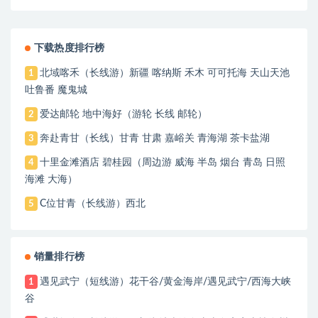
下载热度排行榜
北域喀禾（长线游）新疆 喀纳斯 禾木 可可托海 天山天池
1
吐鲁番 魔鬼城
爱达邮轮 地中海好（游轮 长线 邮轮）
2
奔赴青甘（长线）甘青 甘肃 嘉峪关 青海湖 茶卡盐湖
3
十里金滩酒店 碧桂园（周边游 威海 半岛 烟台 青岛 日照
4
海滩 大海）
C位甘青（长线游）西北
5
销量排行榜
遇见武宁（短线游）花干谷/黄金海岸/遇见武宁/西海大峡
1
谷