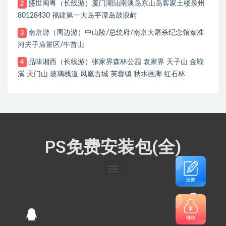
盛世闽粤（长线游）厦门潮汕南澳岛东山岛客家土楼泉州
2
80128430 福建第一大岛平潭岛鼓浪屿
南京游（周边游）中山陵/总统府/南京大屠杀纪念馆秦准
3
河夫子庙景区/牛首山
品味湘西（长线游）张家界森林公园 袁家界 天子山 金鞭
4
溪 天门山 玻璃栈道 凤凰古城 芙蓉镇 秋水画廊 红石林
PS免费安装包(全)