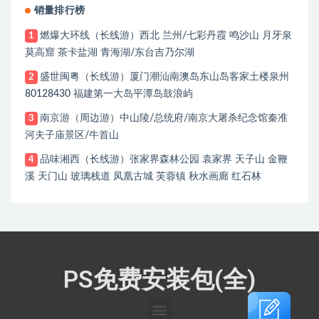
销量排行榜
燃爆大环线（长线游）西北 兰州/七彩丹霞 鸣沙山 月牙泉
1
莫高窟 茶卡盐湖 青海湖/东台吉乃尔湖
盛世闽粤（长线游）厦门潮汕南澳岛东山岛客家土楼泉州
2
80128430 福建第一大岛平潭岛鼓浪屿
南京游（周边游）中山陵/总统府/南京大屠杀纪念馆秦准
3
河夫子庙景区/牛首山
品味湘西（长线游）张家界森林公园 袁家界 天子山 金鞭
4
溪 天门山 玻璃栈道 凤凰古城 芙蓉镇 秋水画廊 红石林
PS免费安装包(全)