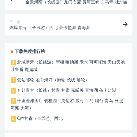
全景河南（长线游）龙门石窟 黄河三峡 白马寺 牡丹园
下一篇
燃爆青海 （长线游）西北 茶卡盐湖 青海湖
下载热度排行榜
北域喀禾（长线游）新疆 喀纳斯 禾木 可可托海 天山天池
1
吐鲁番 魔鬼城
爱达邮轮 地中海好（游轮 长线 邮轮）
2
奔赴青甘（长线）甘青 甘肃 嘉峪关 青海湖 茶卡盐湖
3
十里金滩酒店 碧桂园（周边游 威海 半岛 烟台 青岛 日照
4
海滩 大海）
C位甘青（长线游）西北
5