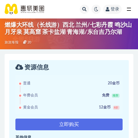
登录
燃爆大环线（长线游）西北 兰州/七彩丹霞 鸣沙山
月牙泉 莫高窟 茶卡盐湖 青海湖/东台吉乃尔湖
旅游海报
20
资源信息
普通
20金币
年费会员
免费
推荐
黄金会员
12金币
6折
立即购买
其他信息