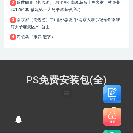
盛世闽粤（长线游）厦门潮汕南澳岛东山岛客家土楼泉州
2
80128430 福建第一大岛平潭岛鼓浪屿
南京游（周边游）中山陵/总统府/南京大屠杀纪念馆秦准
3
河夫子庙景区/牛首山
海陵岛（康养 避寒）
4
PS免费安装包(全)