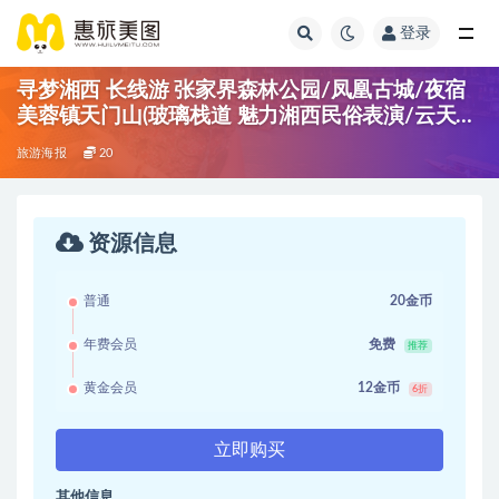
登录
寻梦湘西 长线游 张家界森林公园/凤凰古城/夜宿
美蓉镇天门山(玻璃栈道 魅力湘西民俗表演/云天渡
玻璃桥/猛洞河漂流
旅游海报
20
资源信息
普通
20金币
年费会员
免费
推荐
黄金会员
12金币
6折
立即购买
其他信息