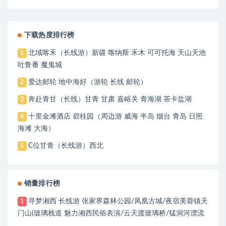
华清富-我马俑 大慈恩寺-大雕塔北广场-鼓楼小吃街
下载热度排行榜
北域喀禾（长线游）新疆 喀纳斯 禾木 可可托海 天山天池
1
吐鲁番 魔鬼城
爱达邮轮 地中海好（游轮 长线 邮轮）
2
奔赴青甘（长线）甘青 甘肃 嘉峪关 青海湖 茶卡盐湖
3
十里金滩酒店 碧桂园（周边游 威海 半岛 烟台 青岛 日照
4
海滩 大海）
C位甘青（长线游）西北
5
销量排行榜
寻梦湘西 长线游 张家界森林公园/凤凰古城/夜宿美蓉镇天
1
门山(玻璃栈道 魅力湘西民俗表演/云天渡玻璃桥/猛洞河漂流