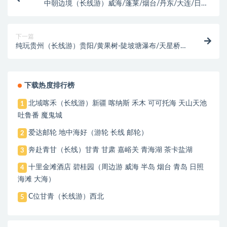
中朝边境（长线游）威海/蓬莱/烟台/丹东/大连/日照/
连云港
下一篇
纯玩贵州（长线游）贵阳/黄果树-陡坡塘瀑布/天星桥青
岩古镇/荔波小七孔/西江干户苗寨
下载热度排行榜
北域喀禾（长线游）新疆 喀纳斯 禾木 可可托海 天山天池
1
吐鲁番 魔鬼城
爱达邮轮 地中海好（游轮 长线 邮轮）
2
奔赴青甘（长线）甘青 甘肃 嘉峪关 青海湖 茶卡盐湖
3
十里金滩酒店 碧桂园（周边游 威海 半岛 烟台 青岛 日照
4
海滩 大海）
C位甘青（长线游）西北
5