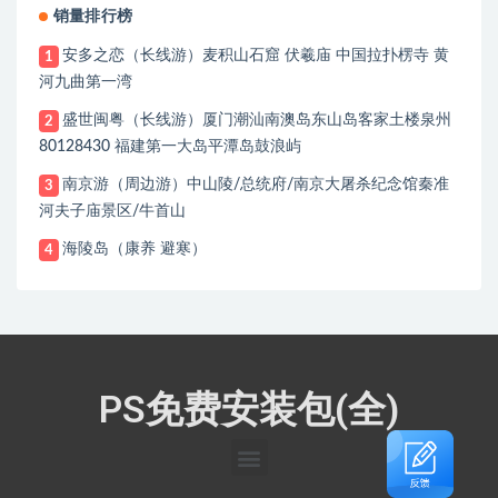
销量排行榜
安多之恋（长线游）麦积山石窟 伏羲庙 中国拉扑楞寺 黄
1
河九曲第一湾
盛世闽粤（长线游）厦门潮汕南澳岛东山岛客家土楼泉州
2
80128430 福建第一大岛平潭岛鼓浪屿
南京游（周边游）中山陵/总统府/南京大屠杀纪念馆秦准
3
河夫子庙景区/牛首山
海陵岛（康养 避寒）
4
PS免费安装包(全)