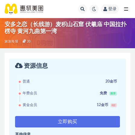
登录
安多之恋（长线游）麦积山石窟 伏羲庙 中国拉扑
楞寺 黄河九曲第一湾
旅游海报
20
资源信息
普通
20金币
年费会员
免费
推荐
黄金会员
12金币
6折
立即购买
其他信息