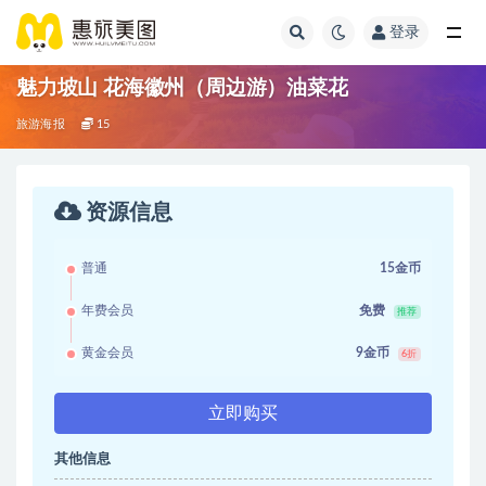
登录
魅力坡山 花海徽州（周边游）油菜花
旅游海报
15
资源信息
普通
15金币
年费会员
免费
推荐
黄金会员
9金币
6折
立即购买
其他信息