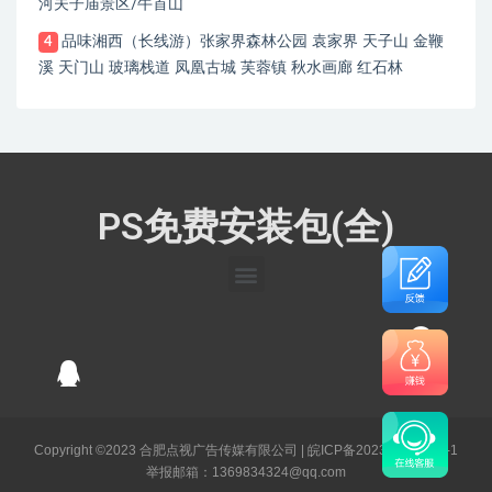
河夫子庙景区/牛首山
品味湘西（长线游）张家界森林公园 袁家界 天子山 金鞭
4
溪 天门山 玻璃栈道 凤凰古城 芙蓉镇 秋水画廊 红石林
PS免费安装包(全)
Copyright ©2023 合肥点视广告传媒有限公司 |
皖ICP备2023003141号-1
举报邮箱：1369834324@qq.com