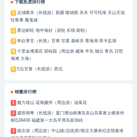
下载热度排行榜
北域喀禾（长线游）新疆 喀纳斯 禾木 可可托海 天山天池
1
吐鲁番 魔鬼城
爱达邮轮 地中海好（游轮 长线 邮轮）
2
奔赴青甘（长线）甘青 甘肃 嘉峪关 青海湖 茶卡盐湖
3
十里金滩酒店 碧桂园（周边游 威海 半岛 烟台 青岛 日照
4
海滩 大海）
C位甘青（长线游）西北
5
销量排行榜
魅力坡山 花海徽州（周边游）油菜花
1
盛世闽粤（长线游）厦门潮汕南澳岛东山岛客家土楼泉州
2
80128430 福建第一大岛平潭岛鼓浪屿
南京游（周边游）中山陵/总统府/南京大屠杀纪念馆秦准
3