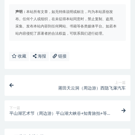
声明：
本站所有文章，如无特殊说明或标注，均为本站原创发
布。任何个人或组织，在未征得本站同意时，禁止复制、盗用、
采集、发布本站内容到任何网站、书籍等各类媒体平台。如若本
站内容侵犯了原著者的合法权益，可联系我们进行处理。
收藏
海报
链接
上一篇
莆田天云洞（周边游）西隐飞瀑汽车
下一篇
平山湖艺术节（周边游）平山湖大峡谷+知青旅拍+等火
晚会+喀尔喀小镇活字印刷术体验+古浪刘老汉治沙纪念
馆