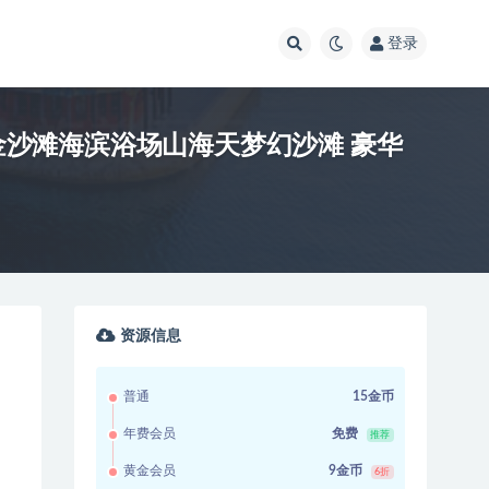
登录
金沙滩海滨浴场山海天梦幻沙滩 豪华
资源信息
普通
15金币
年费会员
免费
推荐
黄金会员
9金币
6折