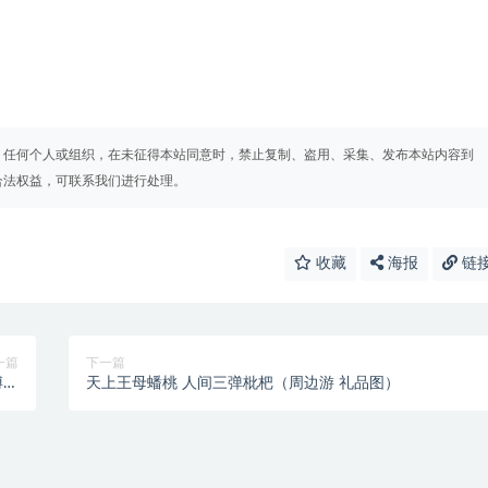
。任何个人或组织，在未征得本站同意时，禁止复制、盗用、采集、发布本站内容到
合法权益，可联系我们进行处理。
收藏
海报
链
一篇
下一篇
博物
天上王母蟠桃 人间三弹枇杷（周边游 礼品图）
馆