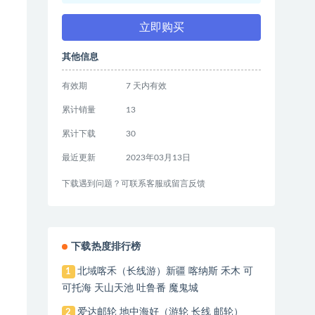
立即购买
其他信息
有效期
7 天内有效
累计销量
13
累计下载
30
最近更新
2023年03月13日
下载遇到问题？可联系客服或留言反馈
下载热度排行榜
北域喀禾（长线游）新疆 喀纳斯 禾木 可
1
可托海 天山天池 吐鲁番 魔鬼城
爱达邮轮 地中海好（游轮 长线 邮轮）
2