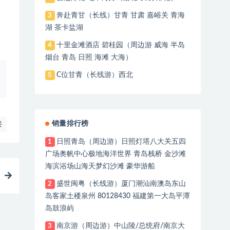
奔赴青甘（长线）甘青 甘肃 嘉峪关 青海
3
湖 茶卡盐湖
十里金滩酒店 碧桂园（周边游 威海 半岛
4
烟台 青岛 日照 海滩 大海）
C位甘青（长线游）西北
5
销量排行榜
接
日照青岛（周边游）日照灯塔八大关五四
1
广场奥帆中心极地海洋世界 青岛栈桥 金沙滩
海滨浴场山海天梦幻沙滩 豪华游船
盛世闽粤（长线游）厦门潮汕南澳岛东山
2
岛客家土楼泉州 80128430 福建第一大岛平潭
岛鼓浪屿
南京游（周边游）中山陵/总统府/南京大
3