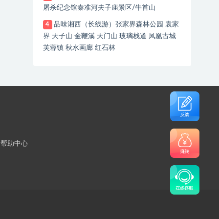
屠杀纪念馆秦准河夫子庙景区/牛首山
品味湘西（长线游）张家界森林公园 袁家
4
界 天子山 金鞭溪 天门山 玻璃栈道 凤凰古城
芙蓉镇 秋水画廊 红石林
帮助中心