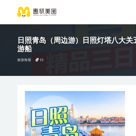
日照青岛（周边游）日照灯塔八大关五
游船
旅游海报
15