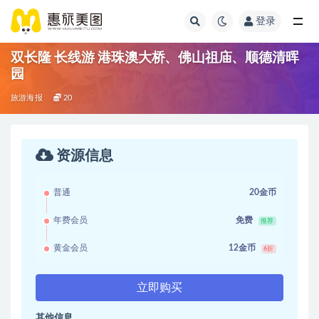
登录
双长隆 长线游 港珠澳大桥、佛山祖庙、顺德清晖
园
旅游海报
20
资源信息
普通
20金币
年费会员
免费
推荐
黄金会员
12金币
6折
立即购买
其他信息