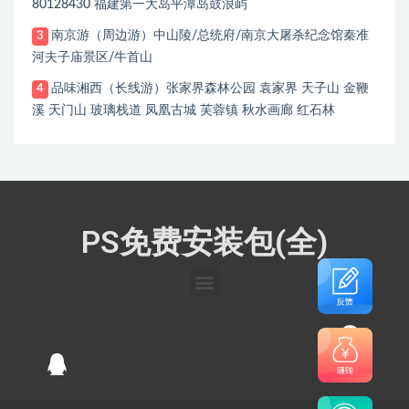
80128430 福建第一大岛平潭岛鼓浪屿
南京游（周边游）中山陵/总统府/南京大屠杀纪念馆秦准
3
河夫子庙景区/牛首山
品味湘西（长线游）张家界森林公园 袁家界 天子山 金鞭
4
溪 天门山 玻璃栈道 凤凰古城 芙蓉镇 秋水画廊 红石林
PS免费安装包(全)