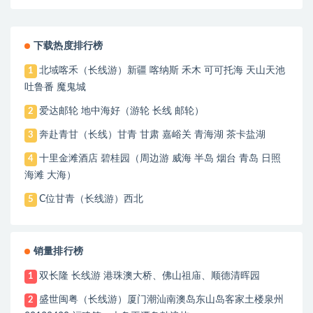
下载热度排行榜
北域喀禾（长线游）新疆 喀纳斯 禾木 可可托海 天山天池
1
吐鲁番 魔鬼城
爱达邮轮 地中海好（游轮 长线 邮轮）
2
奔赴青甘（长线）甘青 甘肃 嘉峪关 青海湖 茶卡盐湖
3
十里金滩酒店 碧桂园（周边游 威海 半岛 烟台 青岛 日照
4
海滩 大海）
C位甘青（长线游）西北
5
销量排行榜
双长隆 长线游 港珠澳大桥、佛山祖庙、顺德清晖园
1
盛世闽粤（长线游）厦门潮汕南澳岛东山岛客家土楼泉州
2