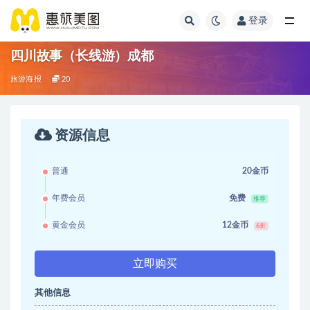
登录
四川故事（长线游）成都
旅游海报
20
资源信息
普通
20金币
年费会员
免费
推荐
黄金会员
12金币
6折
立即购买
其他信息