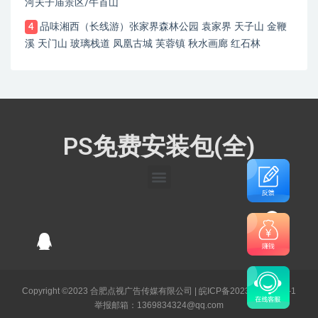
河夫子庙景区/牛首山
品味湘西（长线游）张家界森林公园 袁家界 天子山 金鞭
4
溪 天门山 玻璃栈道 凤凰古城 芙蓉镇 秋水画廊 红石林
PS免费安装包(全)
Copyright ©2023 合肥点视广告传媒有限公司 |
皖ICP备2023003141号-1
举报邮箱：1369834324@qq.com