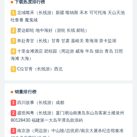
下载热度排行榜
北域喀禾（长线游）新疆 喀纳斯 禾木 可可托海 天山天池
1
吐鲁番 魔鬼城
爱达邮轮 地中海好（游轮 长线 邮轮）
2
奔赴青甘（长线）甘青 甘肃 嘉峪关 青海湖 茶卡盐湖
3
十里金滩酒店 碧桂园（周边游 威海 半岛 烟台 青岛 日照
4
海滩 大海）
C位甘青（长线游）西北
5
销量排行榜
四川故事（长线游）成都
1
盛世闽粤（长线游）厦门潮汕南澳岛东山岛客家土楼泉州
2
80128430 福建第一大岛平潭岛鼓浪屿
南京游（周边游）中山陵/总统府/南京大屠杀纪念馆秦准
3