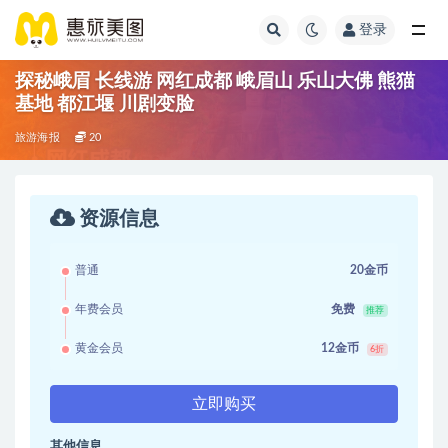
登录
探秘峨眉 长线游 网红成都 峨眉山 乐山大佛 熊猫
基地 都江堰 川剧变脸
旅游海报
20
资源信息
普通
20金币
年费会员
免费
推荐
黄金会员
12金币
6折
立即购买
其他信息