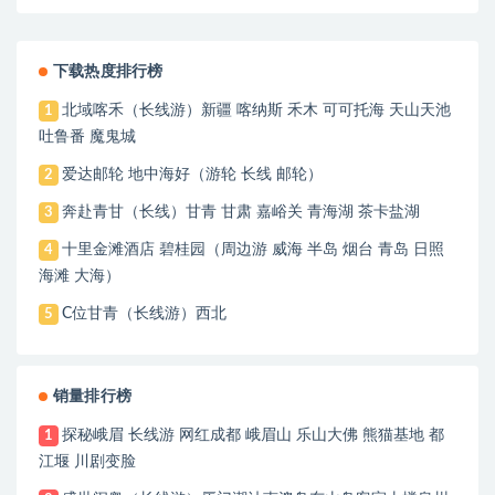
源
下载热度排行榜
北域喀禾（长线游）新疆 喀纳斯 禾木 可可托海 天山天池
1
吐鲁番 魔鬼城
爱达邮轮 地中海好（游轮 长线 邮轮）
2
奔赴青甘（长线）甘青 甘肃 嘉峪关 青海湖 茶卡盐湖
3
十里金滩酒店 碧桂园（周边游 威海 半岛 烟台 青岛 日照
4
海滩 大海）
C位甘青（长线游）西北
5
销量排行榜
探秘峨眉 长线游 网红成都 峨眉山 乐山大佛 熊猫基地 都
1
江堰 川剧变脸