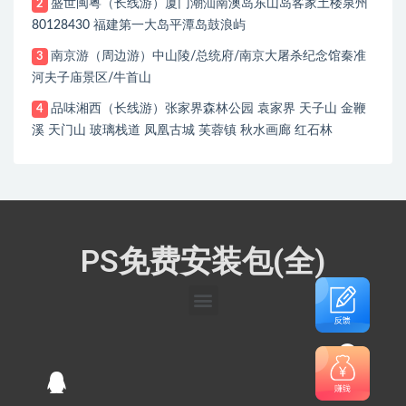
盛世闽粤（长线游）厦门潮汕南澳岛东山岛客家土楼泉州
2
80128430 福建第一大岛平潭岛鼓浪屿
南京游（周边游）中山陵/总统府/南京大屠杀纪念馆秦准
3
河夫子庙景区/牛首山
品味湘西（长线游）张家界森林公园 袁家界 天子山 金鞭
4
溪 天门山 玻璃栈道 凤凰古城 芙蓉镇 秋水画廊 红石林
PS免费安装包(全)