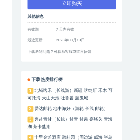
立即购买
其他信息
有效期
7 天内有效
最近更新
2023年03月13日
下载遇到问题？可联系客服或留言反馈
下载热度排行榜
北域喀禾（长线游）新疆 喀纳斯 禾木 可
1
可托海 天山天池 吐鲁番 魔鬼城
爱达邮轮 地中海好（游轮 长线 邮轮）
2
奔赴青甘（长线）甘青 甘肃 嘉峪关 青海
3
湖 茶卡盐湖
十里金滩酒店 碧桂园（周边游 威海 半岛
4