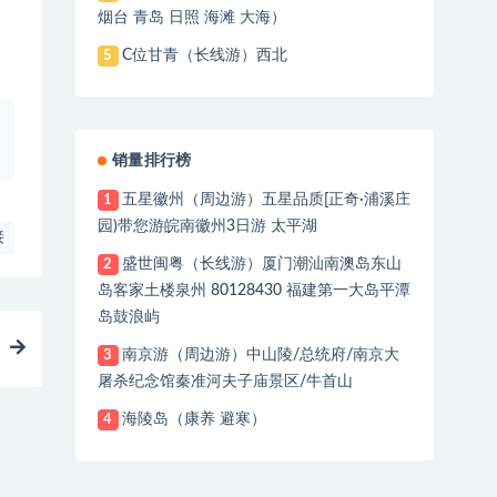
烟台 青岛 日照 海滩 大海）
C位甘青（长线游）西北
5
销量排行榜
五星徽州（周边游）五星品质[正奇·浦溪庄
1
园)带您游皖南徽州3日游 太平湖
接
盛世闽粤（长线游）厦门潮汕南澳岛东山
2
岛客家土楼泉州 80128430 福建第一大岛平潭
岛鼓浪屿
南京游（周边游）中山陵/总统府/南京大
3
屠杀纪念馆秦准河夫子庙景区/牛首山
海陵岛（康养 避寒）
4