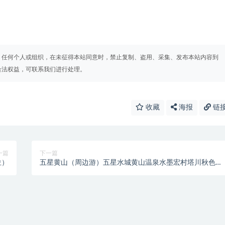
。任何个人或组织，在未征得本站同意时，禁止复制、盗用、采集、发布本站内容到
合法权益，可联系我们进行处理。
收藏
海报
链
一篇
下一篇
位）
五星黄山（周边游）五星水城黄山温泉水墨宏村塔川秋色
棠越牌坊 抱家花园 船游新安画境 屯溪老街 黄山风景区整
岭赏秋 温泉