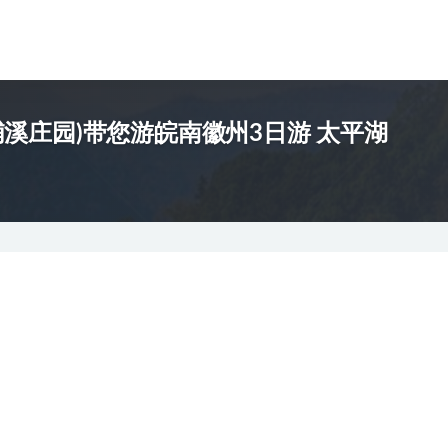
溪庄园)带您游皖南徽州3日游 太平湖