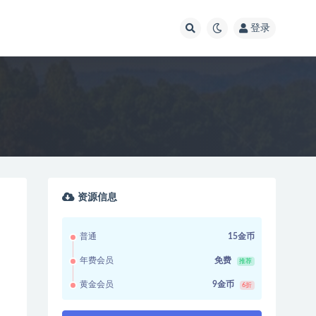
登录
资源信息
普通
15金币
年费会员
免费
推荐
黄金会员
9金币
6折