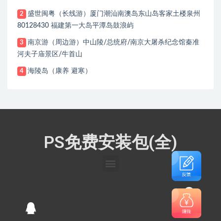
盛世闽粤（长线游）厦门潮汕南澳岛东山岛客家土楼泉州
2
80128430 福建第一大岛平潭岛鼓浪屿
南京游（周边游）中山陵/总统府/南京大屠杀纪念馆秦准
3
河夫子庙景区/牛首山
海陵岛（康养 避寒）
4
PS免费安装包(全)