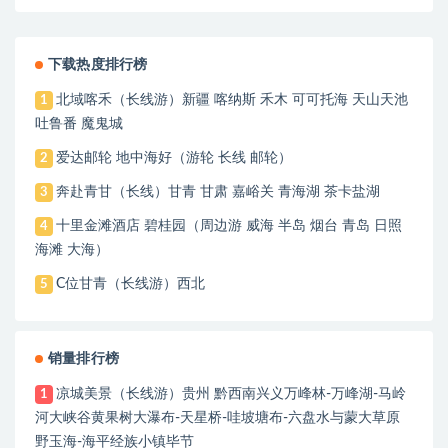
口
下载热度排行榜
北域喀禾（长线游）新疆 喀纳斯 禾木 可可托海 天山天池
1
吐鲁番 魔鬼城
爱达邮轮 地中海好（游轮 长线 邮轮）
2
奔赴青甘（长线）甘青 甘肃 嘉峪关 青海湖 茶卡盐湖
3
十里金滩酒店 碧桂园（周边游 威海 半岛 烟台 青岛 日照
4
海滩 大海）
C位甘青（长线游）西北
5
销量排行榜
凉城美景（长线游）贵州 黔西南兴义万峰林-万峰湖-马岭
1
河大峡谷黄果树大瀑布-天星桥-哇坡塘布-六盘水与蒙大草原
野玉海-海平经族小镇毕节