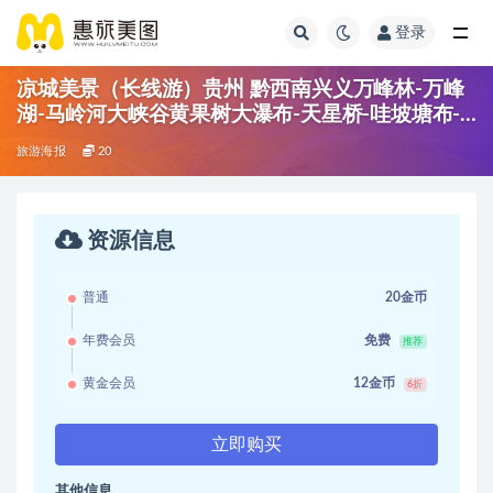
登录
凉城美景（长线游）贵州 黔西南兴义万峰林-万峰
湖-马岭河大峡谷黄果树大瀑布-天星桥-哇坡塘布-
六盘水与蒙大草原野玉海-海平经族小镇毕节
旅游海报
20
资源信息
普通
20金币
年费会员
免费
推荐
黄金会员
12金币
6折
立即购买
其他信息