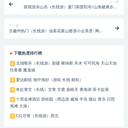
上一篇
跟我游东山岛（长线游）厦门南普陀寺/山海健康步道/
最美转角/鼓浪屿/港仔后沙滩/林语堂故居天主教堂/曾
厝按/海景地铁/集美学村/彩虹阶梯/渔趣赶海/彩虹阶梯
地铁一号线/东山岛/南门湾古镇/厦门大学校门口合影留
下一篇
念
古徽州热门（长线游）油菜花黄山婺源小众美景: 网红1
号公路呈坎: 东汉八卦村婺源双岭追花:江岭、黛岭齐云
山:三四大道教名山 石潭:赏徽州山地油菜花特色演出小
梦里老家
下载热度排行榜
北域喀禾（长线游）新疆 喀纳斯 禾木 可可托海 天山天池
1
吐鲁番 魔鬼城
爱达邮轮 地中海好（游轮 长线 邮轮）
2
奔赴青甘（长线）甘青 甘肃 嘉峪关 青海湖 茶卡盐湖
3
十里金滩酒店 碧桂园（周边游 威海 半岛 烟台 青岛 日照
4
海滩 大海）
C位甘青（长线游）西北
5