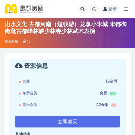
登录
山水文化 古都河南（短线游）龙享小宋城 宋都御
街逛古都峰林峡少林寺少林武术表演
旅游海报
12
资源信息
普通
12金币
年费会员
免费
推荐
黄金会员
7.2金币
6折
立即购买
其他信息