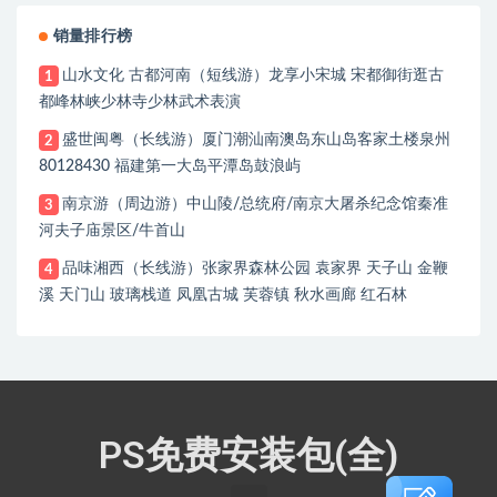
销量排行榜
山水文化 古都河南（短线游）龙享小宋城 宋都御街逛古
1
都峰林峡少林寺少林武术表演
盛世闽粤（长线游）厦门潮汕南澳岛东山岛客家土楼泉州
2
80128430 福建第一大岛平潭岛鼓浪屿
南京游（周边游）中山陵/总统府/南京大屠杀纪念馆秦准
3
河夫子庙景区/牛首山
品味湘西（长线游）张家界森林公园 袁家界 天子山 金鞭
4
溪 天门山 玻璃栈道 凤凰古城 芙蓉镇 秋水画廊 红石林
PS免费安装包(全)