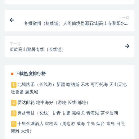
上一篇
冬摄徽州（短线游）人间仙境婺源石城|高山寺黎阳水街
小屯溪老街|天上人间坡山
下一篇
董岭高山避暑专线（长线游）
下载热度排行榜
北域喀禾（长线游）新疆 喀纳斯 禾木 可可托海 天山天池
1
吐鲁番 魔鬼城
爱达邮轮 地中海好（游轮 长线 邮轮）
2
奔赴青甘（长线）甘青 甘肃 嘉峪关 青海湖 茶卡盐湖
3
十里金滩酒店 碧桂园（周边游 威海 半岛 烟台 青岛 日照
4
海滩 大海）