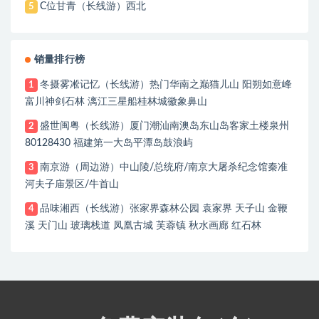
C位甘青（长线游）西北
5
销量排行榜
冬摄雾凇记忆（长线游）热门华南之巅猫儿山 阳朔如意峰
1
富川神剑石林 漓江三星船桂林城徽象鼻山
盛世闽粤（长线游）厦门潮汕南澳岛东山岛客家土楼泉州
2
80128430 福建第一大岛平潭岛鼓浪屿
南京游（周边游）中山陵/总统府/南京大屠杀纪念馆秦准
3
河夫子庙景区/牛首山
品味湘西（长线游）张家界森林公园 袁家界 天子山 金鞭
4
溪 天门山 玻璃栈道 凤凰古城 芙蓉镇 秋水画廊 红石林