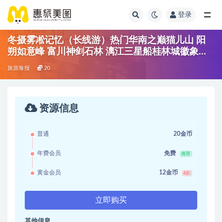
登录
冬摄雾凇记忆（长线游）热门华南之巅猫儿山 阳
朔如意峰 富川神剑石林 漓江三星船桂林城徽象鼻
山
旅游海报
20
资源信息
普通
20金币
年费会员
免费
推荐
黄金会员
12金币
6折
立即购买
其他信息