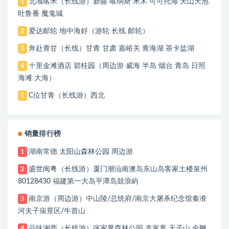
北域喀禾（长线游）新疆 喀纳斯 禾木 可可托海 天山天池
1
吐鲁番 魔鬼城
爱达邮轮 地中海好（游轮 长线 邮轮）
2
奔赴青甘（长线）甘青 甘肃 嘉峪关 青海湖 茶卡盐湖
3
十里金滩酒店 碧桂园（周边游 威海 半岛 烟台 青岛 日照
4
海滩 大海）
C位甘青（长线游）西北
5
销量排行榜
湖南常德 太阳山森林公园 周边游
1
盛世闽粤（长线游）厦门潮汕南澳岛东山岛客家土楼泉州
2
80128430 福建第一大岛平潭岛鼓浪屿
南京游（周边游）中山陵/总统府/南京大屠杀纪念馆秦准
3
河夫子庙景区/牛首山
品味湘西（长线游）张家界森林公园 袁家界 天子山 金鞭
4