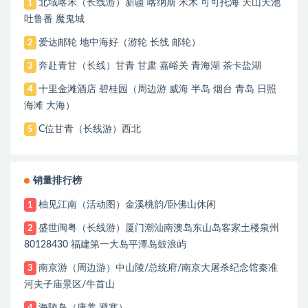
北域喀禾（长线游）新疆 喀纳斯 禾木 可可托海 天山天池
1
吐鲁番 魔鬼城
爱达邮轮 地中海好（游轮 长线 邮轮）
2
奔赴青甘（长线）甘青 甘肃 嘉峪关 青海湖 茶卡盐湖
3
十里金滩酒店 碧桂园（周边游 威海 半岛 烟台 青岛 日照
4
海滩 大海）
C位甘青（长线游）西北
5
销量排行榜
柚见江南（活动图）金溪桃韵/卧佛山休闲
1
盛世闽粤（长线游）厦门潮汕南澳岛东山岛客家土楼泉州
2
80128430 福建第一大岛平潭岛鼓浪屿
南京游（周边游）中山陵/总统府/南京大屠杀纪念馆秦准
3
河夫子庙景区/牛首山
海陵岛（康养 避寒）