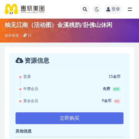
登录
柚见江南（活动图）金溪桃韵/卧佛山休闲
旅游海报
15
资源信息
普通
15金币
年费会员
免费
推荐
黄金会员
9金币
6折
立即购买
其他信息