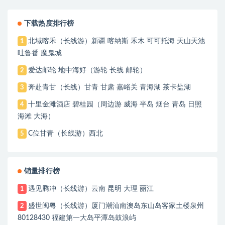
下载热度排行榜
北域喀禾（长线游）新疆 喀纳斯 禾木 可可托海 天山天池
1
吐鲁番 魔鬼城
爱达邮轮 地中海好（游轮 长线 邮轮）
2
奔赴青甘（长线）甘青 甘肃 嘉峪关 青海湖 茶卡盐湖
3
十里金滩酒店 碧桂园（周边游 威海 半岛 烟台 青岛 日照
4
海滩 大海）
C位甘青（长线游）西北
5
销量排行榜
遇见腾冲（长线游）云南 昆明 大理 丽江
1
盛世闽粤（长线游）厦门潮汕南澳岛东山岛客家土楼泉州
2
80128430 福建第一大岛平潭岛鼓浪屿