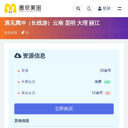
登录
遇见腾冲（长线游）云南 昆明 大理 丽江
旅游海报
20
资源信息
普通
20金币
年费会员
免费
推荐
黄金会员
12金币
6折
立即购买
其他信息