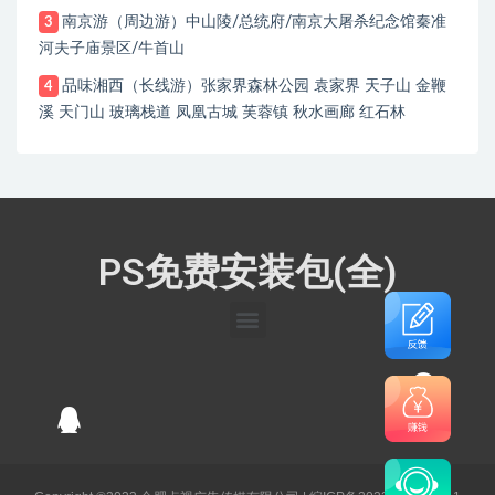
南京游（周边游）中山陵/总统府/南京大屠杀纪念馆秦准
3
河夫子庙景区/牛首山
品味湘西（长线游）张家界森林公园 袁家界 天子山 金鞭
4
溪 天门山 玻璃栈道 凤凰古城 芙蓉镇 秋水画廊 红石林
PS免费安装包(全)