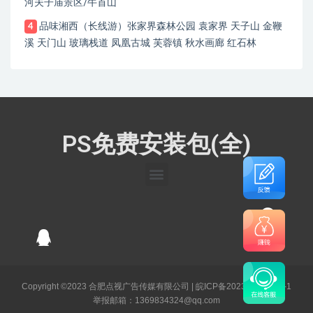
河夫子庙景区/牛首山
品味湘西（长线游）张家界森林公园 袁家界 天子山 金鞭
4
溪 天门山 玻璃栈道 凤凰古城 芙蓉镇 秋水画廊 红石林
PS免费安装包(全)
Copyright ©2023 合肥点视广告传媒有限公司 |
皖ICP备2023003141号-1
举报邮箱：1369834324@qq.com