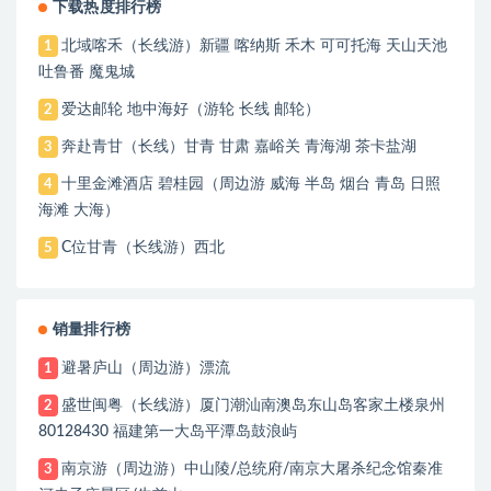
下载热度排行榜
北域喀禾（长线游）新疆 喀纳斯 禾木 可可托海 天山天池
1
吐鲁番 魔鬼城
爱达邮轮 地中海好（游轮 长线 邮轮）
2
奔赴青甘（长线）甘青 甘肃 嘉峪关 青海湖 茶卡盐湖
3
十里金滩酒店 碧桂园（周边游 威海 半岛 烟台 青岛 日照
4
海滩 大海）
C位甘青（长线游）西北
5
销量排行榜
避暑庐山（周边游）漂流
1
盛世闽粤（长线游）厦门潮汕南澳岛东山岛客家土楼泉州
2
80128430 福建第一大岛平潭岛鼓浪屿
南京游（周边游）中山陵/总统府/南京大屠杀纪念馆秦准
3