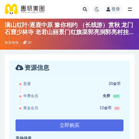
登录
满山红叶·逐鹿中原 豫你相约 （长线游）赏秋 龙门
石窟少林寺 老君山丽景门红旗渠郭亮洞郭亮村挂
壁公路万仙山云台山峰林峡
旅游海报
20
资源信息
普通
20金币
年费会员
免费
推荐
黄金会员
12金币
6折
立即购买
其他信息