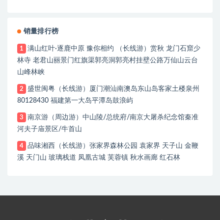
销量排行榜
满山红叶·逐鹿中原 豫你相约 （长线游）赏秋 龙门石窟少
1
林寺 老君山丽景门红旗渠郭亮洞郭亮村挂壁公路万仙山云台
山峰林峡
盛世闽粤（长线游）厦门潮汕南澳岛东山岛客家土楼泉州
2
80128430 福建第一大岛平潭岛鼓浪屿
南京游（周边游）中山陵/总统府/南京大屠杀纪念馆秦准
3
河夫子庙景区/牛首山
品味湘西（长线游）张家界森林公园 袁家界 天子山 金鞭
4
溪 天门山 玻璃栈道 凤凰古城 芙蓉镇 秋水画廊 红石林