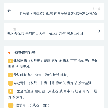
上一篇
半岛游（周边游）山东 青岛海底世界/威海刘公岛/蓬莱
蓬菜阁 岛栈桥/天主教堂外景/乘船出海观光/青岛啤酒
博物馆青岛海底世界/青岛电视观光塔/八大关景区/五四
广场/奥帆中心
下一篇
豫见希尔顿 来河南过大年（长线）新年 老君山少林寺
夜游帝都洛关林龙门石窟包公祠 微梦大梁门徒步古城墙
春节庙会
下载热度排行榜
北域喀禾（长线游）新疆 喀纳斯 禾木 可可托海 天山天池
1
吐鲁番 魔鬼城
爱达邮轮 地中海好（游轮 长线 邮轮）
2
奔赴青甘（长线）甘青 甘肃 嘉峪关 青海湖 茶卡盐湖
3
十里金滩酒店 碧桂园（周边游 威海 半岛 烟台 青岛 日照
4
海滩 大海）
C位甘青（长线游）西北
5