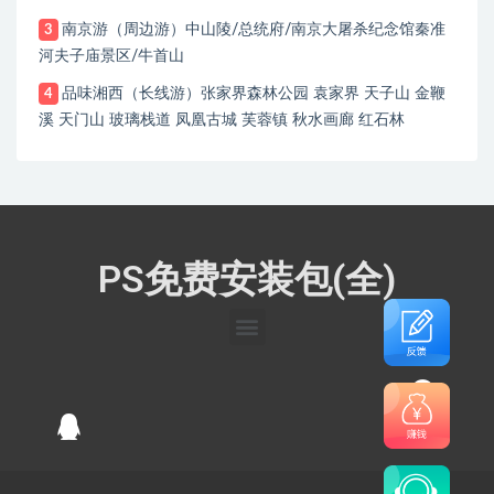
南京游（周边游）中山陵/总统府/南京大屠杀纪念馆秦准
3
河夫子庙景区/牛首山
品味湘西（长线游）张家界森林公园 袁家界 天子山 金鞭
4
溪 天门山 玻璃栈道 凤凰古城 芙蓉镇 秋水画廊 红石林
PS免费安装包(全)