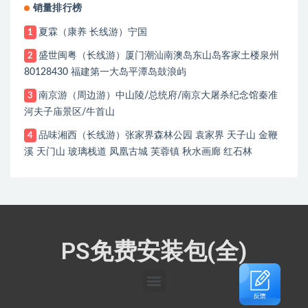
销量排行榜
夏霖（康养 长线游）宁国
1
盛世闽粤（长线游）厦门潮汕南澳岛东山岛客家土楼泉州
2
80128430 福建第一大岛平潭岛鼓浪屿
南京游（周边游）中山陵/总统府/南京大屠杀纪念馆秦准
3
河夫子庙景区/牛首山
品味湘西（长线游）张家界森林公园 袁家界 天子山 金鞭
4
溪 天门山 玻璃栈道 凤凰古城 芙蓉镇 秋水画廊 红石林
PS免费安装包(全)