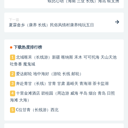
蜈比心动（海南 三亚 长线）海岛 蜈支洲
下一篇
夏霖畲乡（康养 长线）民俗风情村康养纯玩五日
下载热度排行榜
北域喀禾（长线游）新疆 喀纳斯 禾木 可可托海 天山天池
1
吐鲁番 魔鬼城
爱达邮轮 地中海好（游轮 长线 邮轮）
2
奔赴青甘（长线）甘青 甘肃 嘉峪关 青海湖 茶卡盐湖
3
十里金滩酒店 碧桂园（周边游 威海 半岛 烟台 青岛 日照
4
海滩 大海）
C位甘青（长线游）西北
5