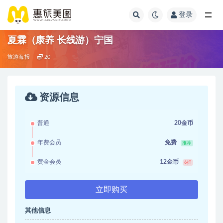
登录
夏霖（康养 长线游）宁国
旅游海报
20
资源信息
普通
20金币
年费会员
免费
推荐
黄金会员
12金币
6折
立即购买
其他信息