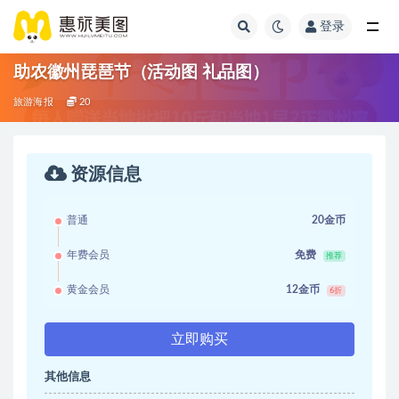
登录
助农徽州琵琶节（活动图 礼品图）
旅游海报
20
资源信息
普通
20金币
年费会员
免费
推荐
黄金会员
12金币
6折
立即购买
其他信息