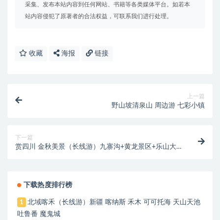
采集、发布本站内容到任何网站、书籍等各类媒体平台。如若本
站内容侵犯了原著者的合法权益，可联系我们进行处理。
收藏
海报
链接
上一篇
野山坡清泉山 周边游 七彩小镇
下一篇
赏四川 金秋美景（长线游）九寨沟+黄龙景区+乐山大
佛+峨眉山古羌城+都江堰+黄龙溪古镇
下载热度排行榜
北域喀禾（长线游）新疆 喀纳斯 禾木 可可托海 天山天池
1
吐鲁番 魔鬼城