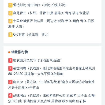
爱达邮轮 地中海好（游轮 长线 邮轮）
2
奔赴青甘（长线）甘青 甘肃 嘉峪关 青海湖 茶卡盐湖
3
十里金滩酒店 碧桂园（周边游 威海 半岛 烟台 青岛 日照
4
海滩 大海）
C位甘青（长线游）西北
5
销量排行榜
助农徽州琵琶节（活动图 礼品图）
1
盛世闽粤（长线游）厦门潮汕南澳岛东山岛客家土楼泉州
2
80128430 福建第一大岛平潭岛鼓浪屿
南京游（周边游）中山陵/总统府/南京大屠杀纪念馆秦准
3
河夫子庙景区/牛首山
品味湘西（长线游）张家界森林公园 袁家界 天子山 金鞭
4
溪 天门山 玻璃栈道 凤凰古城 芙蓉镇 秋水画廊 红石林