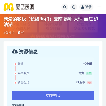
登录
亲爱的客栈（长线 热门）云南 昆明 大理 丽江 泸
沽湖
旅游海报
40
资源信息
普通
40金币
年费会员
免费
推荐
黄金会员
24金币
6折
立即购买
其他信息