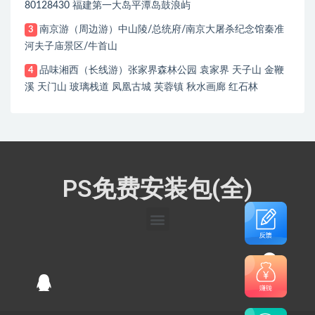
80128430 福建第一大岛平潭岛鼓浪屿
南京游（周边游）中山陵/总统府/南京大屠杀纪念馆秦准
3
河夫子庙景区/牛首山
品味湘西（长线游）张家界森林公园 袁家界 天子山 金鞭
4
溪 天门山 玻璃栈道 凤凰古城 芙蓉镇 秋水画廊 红石林
PS免费安装包(全)