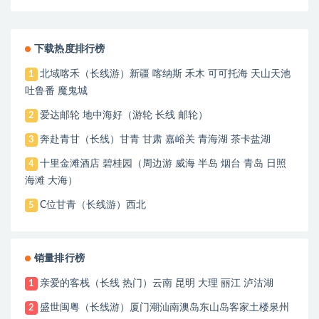
七十二奇楼/樟树营大湘西记忆馆3日游
下载热度排行榜
北域喀禾（长线游）新疆 喀纳斯 禾木 可可托海 天山天池
1
吐鲁番 魔鬼城
爱达邮轮 地中海好（游轮 长线 邮轮）
2
奔赴青甘（长线）甘青 甘肃 嘉峪关 青海湖 茶卡盐湖
3
十里金滩酒店 碧桂园（周边游 威海 半岛 烟台 青岛 日照
4
海滩 大海）
C位甘青（长线游）西北
5
销量排行榜
亲爱的客栈（长线 热门）云南 昆明 大理 丽江 泸沽湖
1
盛世闽粤（长线游）厦门潮汕南澳岛东山岛客家土楼泉州
2